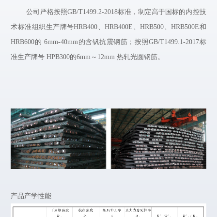
公司严格按照
GB/T1499.2-2018标准，制定高于国标的内控技
术标准组织生产牌号
HRB400、
HRB400E、
HRB500、
HRB500E和
HRB600的
6mm-40mm的含钒抗震钢筋；按照
GB/T1499.1-2017标
准生产牌号
HPB300的
6mm～
12mm 热轧光圆钢筋。
产品产学性能