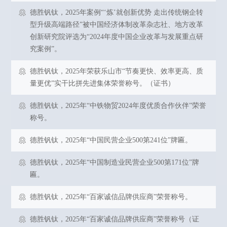
德胜钒钛，2025年案例“‘炼’就创新优势 走出传统钢企转
型升级高端路径”被中国经济体制改革杂志社、地方改革
创新研究院评选为“2024年度中国企业改革与发展重点研
究案例”。
德胜钒钛，2025年荣获乐山市“节奏更快、效率更高、质
量更优”实干比拼先进集体荣誉称号。（证书）
德胜钒钛，2025年“中铁物贸2024年度优质合作伙伴”荣誉
称号。
德胜钒钛，2025年“中国民营企业500第241位”牌匾。
德胜钒钛，2025年“中国制造业民营企业500第171位”牌
匾。
德胜钒钛，2025年“百家诚信品牌供应商”荣誉称号。
德胜钒钛，2025年“百家诚信品牌供应商”荣誉称号（证