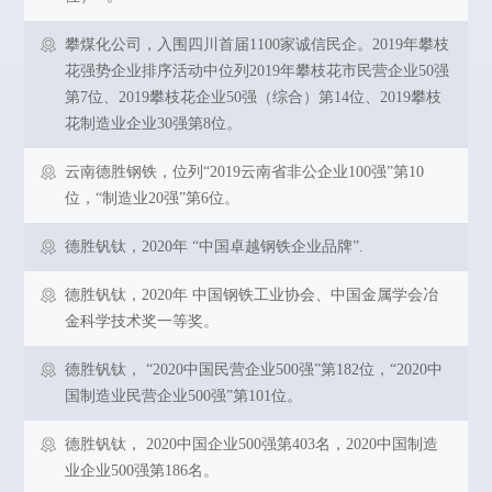
攀煤化公司，入围四川首届1100家诚信民企。2019年攀枝
花强势企业排序活动中位列2019年攀枝花市民营企业50强
第7位、2019攀枝花企业50强（综合）第14位、2019攀枝
花制造业企业30强第8位。
云南德胜钢铁，位列“2019云南省非公企业100强”第10
位，“制造业20强”第6位。
德胜钒钛，2020年 “中国卓越钢铁企业品牌”.
德胜钒钛，2020年 中国钢铁工业协会、中国金属学会冶
金科学技术奖一等奖。
德胜钒钛， “2020中国民营企业500强”第182位，“2020中
国制造业民营企业500强”第101位。
德胜钒钛， 2020中国企业500强第403名，2020中国制造
业企业500强第186名。