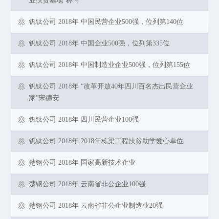
业扶贫基地”称号
钒钛公司 2018年 中国民营企业500强，位列第140位
钒钛公司 2018年 中国企业500强，位列第335位
钒钛公司 2018年 中国制造业企业500强，位列第155位
钒钛公司 2018年 “改革开放40年四川百名杰出民营企业
家”宋德安
钒钛公司 2018年 四川民营企业100强
钒钛公司 2018年 2018年栋梁工程扶贫助学爱心单位
楚钢公司 2018年 国家高新技术企业
楚钢公司 2018年 云南省非公企业100强
楚钢公司 2018年 云南省非公企业制造业20强