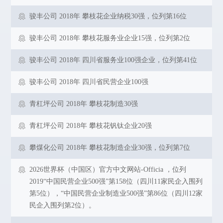
骏丰公司 2018年 攀枝花企业纳税30强，位列第16位
骏丰公司 2018年 攀枝花服务业企业15强，位列第2位
骏丰公司 2018年 四川省服务业100强企业，位列第41位
骏丰公司 2018年 四川省民营企业100强
青杠坪公司 2018年 攀枝花制造30强
青杠坪公司 2018年 攀枝花钒钛企业20强
攀煤化公司 2018年 攀枝花制造企业30强，位列第7位
2026世界杯（中国区）官方中文网站-Officia ，位列
2019“中国民营企业500强”第158位（四川11家民企入围列
第5位），“中国民营企业制造业500强”第86位（四川12家
民企入围列第2位）。