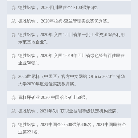
德胜钒钛， 2020四川民营企业100强第6位。
德胜钒钛， 2020年拉姆•查兰管理实践奖优秀奖。
德胜钒钛，2020年 入围“四川省第一批工业资源综合利用
示范基地企业”。
德胜钒钛，2020年 入围“2019年四川省绿色经营百佳民营
企业50强”。
2026世界杯（中国区）官方中文网站-Officia 2020年 清华
大学2020年度最佳实践教育奖。
青杠坪矿业 2020 中国冶金矿山50强。
德胜钒钛，2021年5月 获职业技能等级认定机构授牌。
德胜钒钛，2021中国企业500强第436名，2021中国民营企
业第221名。