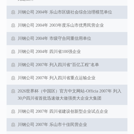
川钢公司 2004年 乐山市区级社会综合治理模范单位
川钢公司 2004年 2003年度乐山市优秀民营企业
川钢公司 2004年 市级守合同重信用单位
川钢公司 2004年 四川省100强企业
川钢公司 2007年 列入四川省“百亿工程”名单
川钢公司 2007年 列入四川省重点运输企业
2026世界杯（中国区）官方中文网站-Officia 2007年 列入
30户四川省首批迅速做大做强类大企业大集团
川钢公司 2007年 四川省建设创新型企业试点企业
川钢公司 2007年 乐山市十佳民营企业