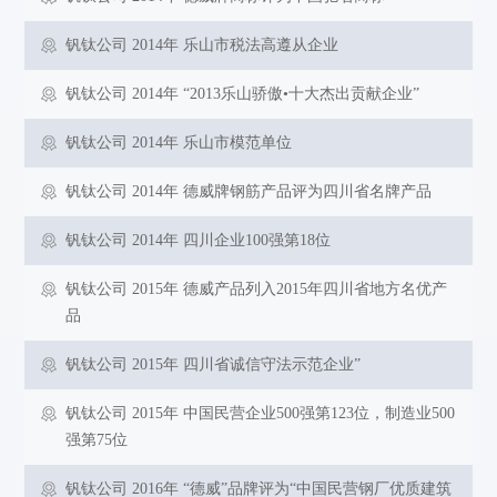
钒钛公司 2014年 乐山市税法高遵从企业
钒钛公司 2014年 “2013乐山骄傲•十大杰出贡献企业”
钒钛公司 2014年 乐山市模范单位
钒钛公司 2014年 德威牌钢筋产品评为四川省名牌产品
钒钛公司 2014年 四川企业100强第18位
钒钛公司 2015年 德威产品列入2015年四川省地方名优产
品
钒钛公司 2015年 四川省诚信守法示范企业”
钒钛公司 2015年 中国民营企业500强第123位，制造业500
强第75位
钒钛公司 2016年 “德威”品牌评为“中国民营钢厂优质建筑