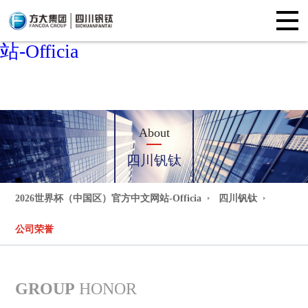
2026世界杯（中国区）官方中文网
站-Officia
About
四川钒钛
2026世界杯（中国区）官方中文网站-Officia
四川钒钛
公司荣誉
GROUP
HONOR